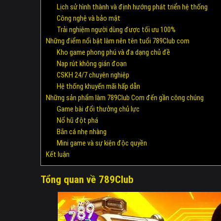
Lịch sử hình thành và định hướng phát triển hệ thống
Công nghệ và bảo mật
Trải nghiệm người dùng được tối ưu 100%
Những điểm nổi bật làm nên tên tuổi 789Club com
Kho game phong phú và đa dạng chủ đề
Nạp rút không gián đoạn
CSKH 24/7 chuyên nghiệp
Hệ thống khuyến mãi hấp dẫn
Những sản phẩm làm 789Club Com đến gần công chúng
Game bài đổi thưởng chủ lực
Nổ hũ đột phá
Bắn cá nhẹ nhàng
Mini game và sự kiện độc quyền
Kết luận
Tổng quan về 789Club