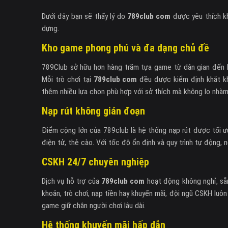
Dưới đây bạn sẽ thấy lý do
789club com
được yêu thích k
dựng.
Kho game phong phú và đa dạng chủ đề
789Club sở hữu hơn hàng trăm tựa game từ dân gian đến hiện
Mỗi trò chơi tại
789club com
đều được kiểm định khắt kh
thêm nhiều lựa chọn phù hợp với sở thích mà không lo nhàm
Nạp rút không gián đoạn
Điểm cộng lớn của 789club là hệ thống nạp rút được tối ưu.
điện tử, thẻ cào. Với tốc độ ổn định và quy trình tự động, 
CSKH 24/7 chuyên nghiệp
Dịch vụ hỗ trợ của
789club com
hoạt động không nghỉ, sẵn
khoản, trò chơi, nạp tiền hay khuyến mãi, đội ngũ CSKH luô
game giữ chân người chơi lâu dài.
Hệ thống khuyến mãi hấp dẫn