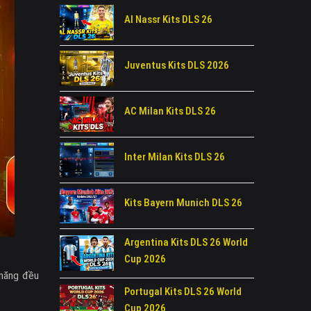
Al Nassr Kits DLS 26
Juventus Kits DLS 2026
AC Milan Kits DLS 26
Inter Milan Kits DLS 26
Kits Bayern Munich DLS 26
Argentina Kits DLS 26 World
Cup 2026
 năng đều
Portugal Kits DLS 26 World
Cup 2026