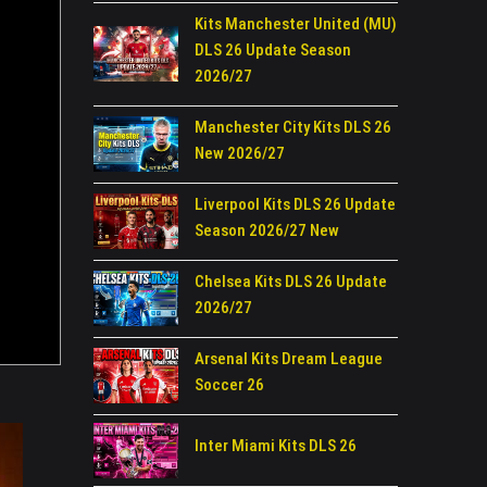
Kits Manchester United (MU)
DLS 26 Update Season
2026/27
Manchester City Kits DLS 26
New 2026/27
Liverpool Kits DLS 26 Update
Season 2026/27 New
Chelsea Kits DLS 26 Update
2026/27
Arsenal Kits Dream League
Soccer 26
Inter Miami Kits DLS 26