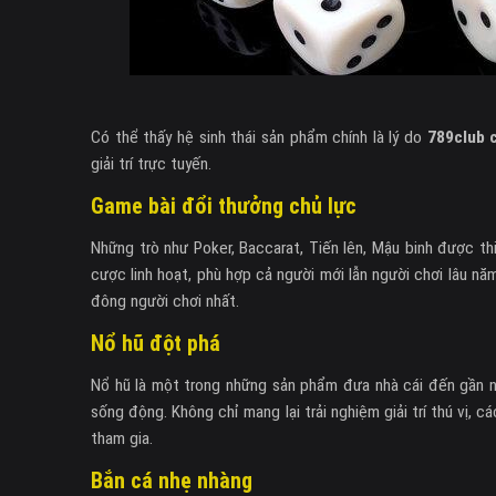
Có thể thấy hệ sinh thái sản phẩm chính là lý do
789club
giải trí trực tuyến.
Game bài đổi thưởng chủ lực
Những trò như Poker, Baccarat, Tiến lên, Mậu binh được t
cược linh hoạt, phù hợp cả người mới lẫn người chơi lâu n
đông người chơi nhất.
Nổ hũ đột phá
Nổ hũ là một trong những sản phẩm đưa nhà cái đến gần ng
sống động. Không chỉ mang lại trải nghiệm giải trí thú vị,
tham gia.
Bắn cá nhẹ nhàng