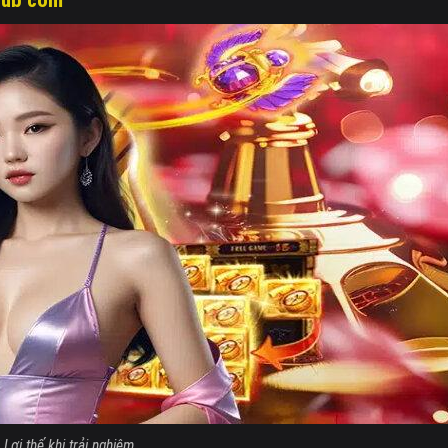
Lợi thế khi trải nghiệm