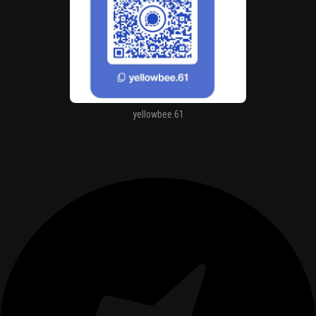
yellowbee.61
https://kitdls.net/ronaldo-co-bao-nhieu-danh-hieu/