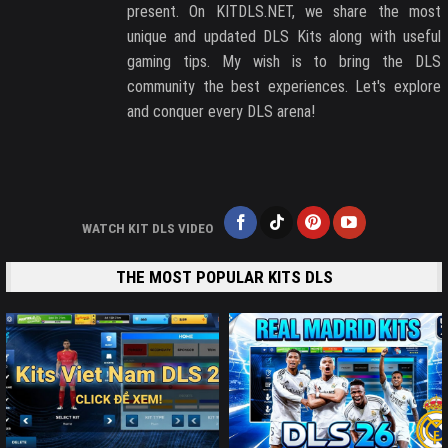
present. On KITDLS.NET, we share the most
unique and updated DLS Kits along with useful
gaming tips. My wish is to bring the DLS
community the best experiences. Let's explore
and conquer every DLS arena!
WATCH KIT DLS VIDEO
THE MOST POPULAR KITS DLS