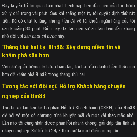
Đây là yếu tố tôi quan tâm nhất. Lệnh nạp tiền đầu tiên của tôi được
xử lý chỉ trong vài phút. Sau khi thắng một ít, tôi quyết định thử rút
tiền. Dù có chút lo lắng, nhưng tiền đã về tài khoản ngân hàng của tôi
sau khoảng 30 phút. Điều này đã tạo nên sự an tâm ban đầu không
nhỏ đối với
sân chơi cá cược
này.
Tháng thứ hai tại Bin88: Xây dựng niềm tin và
khám phá sâu hơn
Với những ấn tượng tốt đẹp ban đầu, tôi bắt đầu dành nhiều thời gian
hơn để khám phá
Bin88
trong tháng thứ hai.
Tương tác với đội ngũ Hỗ trợ Khách hàng chuyên
nghiệp của Bin88
Tôi đã vài lần liên hệ bộ phận Hỗ trợ Khách hàng (CSKH) của
Bin88
để hỏi về một số chương trình khuyến mãi và một vài thắc mắc nhỏ.
Lần nào tôi cũng nhận được phản hồi nhanh chóng, giải đáp tận tình và
chuyên nghiệp. Sự hỗ trợ 24/7 thực sự là một điểm cộng lớn.