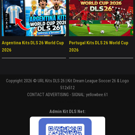
Argentina Kits DLS 26 World Cup
Portugal Kits DLS 26 World Cup
2026
2026
Copyright 2026 © URL Kits DLS 26 | Kit Dream League Soccer 26 & Logo
512x512
CONTACT ADVERTISING - SIGNAL: yellowbee.61
Entertaiment
Admin Kit DLS Net: