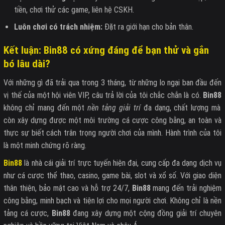
tiền, chơi thử các game, liên hệ CSKH.
Luôn chơi có trách nhiệm:
Đặt ra giới hạn cho bản thân.
Kết luận: Bin88 có xứng đáng để bạn thử và gắn
bó lâu dài?
Với những gì đã trải qua trong 3 tháng, từ những lo ngại ban đầu đến
vị thế của một hội viên VIP, câu trả lời của tôi chắc chắn là có.
Bin88
không chỉ mang đến một
nền tảng giải trí
đa dạng, chất lượng mà
còn xây dựng được một môi trường cá cược công bằng, an toàn và
thực sự biết cách trân trọng người chơi của mình. Hành trình của tôi
là một minh chứng rõ ràng.
Bin88
là nhà cái giải trí trực tuyến hiện đại, cung cấp đa dạng dịch vụ
như cá cược thể thao, casino, game bài, slot và xổ số. Với giao diện
thân thiện, bảo mật cao và hỗ trợ 24/7,
Bin88
mang đến trải nghiệm
công bằng, minh bạch và tiện lợi cho mọi người chơi. Không chỉ là nền
tảng cá cược,
Bin88
đang xây dựng một cộng đồng giải trí chuyên