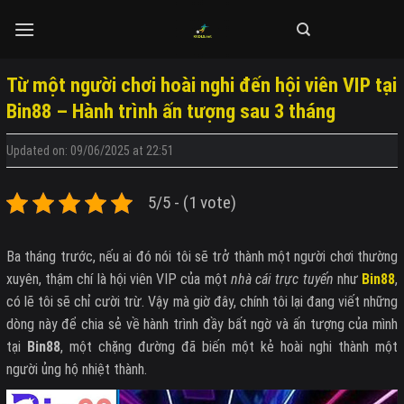
Skip
to
content
Từ một người chơi hoài nghi đến hội viên VIP tại
Bin88 – Hành trình ấn tượng sau 3 tháng
Updated on: 09/06/2025 at 22:51
5/5 - (1 vote)
Ba tháng trước, nếu ai đó nói tôi sẽ trở thành một người chơi thường
xuyên, thậm chí là hội viên VIP của một
nhà cái trực tuyến
như
Bin88
,
có lẽ tôi sẽ chỉ cười trừ. Vậy mà giờ đây, chính tôi lại đang viết những
dòng này để chia sẻ về hành trình đầy bất ngờ và ấn tượng của mình
tại
Bin88
, một chặng đường đã biến một kẻ hoài nghi thành một
người ủng hộ nhiệt thành.