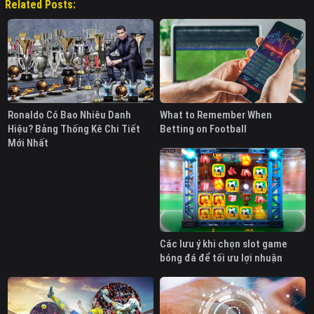
Related Posts:
Ronaldo Có Bao Nhiêu Danh
What to Remember When
Hiệu? Bảng Thống Kê Chi Tiết
Betting on Football
Mới Nhất
Các lưu ý khi chọn slot game
bóng đá để tối ưu lợi nhuận