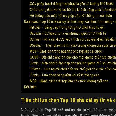
Giấy phép hoạt động hợp pháp là yếu tố không thể thiếu
Chất lượng dịch vụ và sự hỗ trợ khách hàng phải luôn đượ
Hệ thống bảo mật tối ưu giúp bảo vệ thông tin cá nhân
Danh sách top 10 nhà cái uy tín hiện nay với nhiều tính năng v
Hitclub – Đẳng cấp trong từng trò chơi trực tuyến
Saowin – Sự lựa chọn của những người chơi tinh tế
Sunwin – Nhà cái được yêu thích với các giải đấu hấp dẫn
B52club – Trải nghiệm đỉnh cao trong không gian giải trí s
W88 – Ông lớn trong ngành công nghiệp cá cược
GO88 – Địa chỉ đáng tin cậy cho mọi game thủ trực tuyế
33win – Sân chơi đẳng cấp cho những game thủ yêu thíc
789win – Đưa người chơi đến với thế giới cá cược đỉnh cao
79win – Lựa chọn hàng đầu với tỷ lệ thắng cao
M88 – Hành trình trải nghiệm cá cược không giới hạn
Kết luận
Tiêu chí lựa chọn Top 10 nhà cái uy tín và 
Việc lựa chọn
Top 10 nhà cái uy tín
là yếu tố quan trọng
Nhưng làm thế nào để xác định đâu là nền tảng đáng để tin