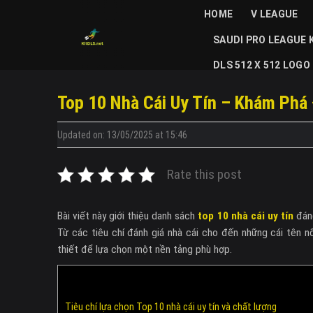
Skip
HOME
V LEAGUE
to
SAUDI PRO LEAGUE 
content
DLS 512 X 512 LOGO
Top 10 Nhà Cái Uy Tín – Khám Phá
Updated on: 13/05/2025 at 15:46
Rate this post
Bài viết này giới thiệu danh sách
top 10 nhà cái uy tín
đáng
Từ các tiêu chí đánh giá nhà cái cho đến những cái tên nổ
thiết để lựa chọn một nền tảng phù hợp.
Tiêu chí lựa chọn Top 10 nhà cái uy tín và chất lượng