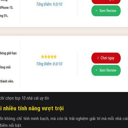
chí chọn top 10 nhà cái uy tín
i nhiều tính năng vượt trội
ến không chỉ tính minh bạch, mà còn là trải nghiệm giải trí mà mỗi nhà cái
điểm nổi bật.