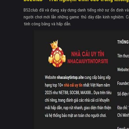
B52club đã và đang xây dựng danh tiếng nhờ sự ổn định và 
người chơi mới lẫn những game thủ dày dặn kinh nghiệm. 
tính công bằng và hấp dẫn.