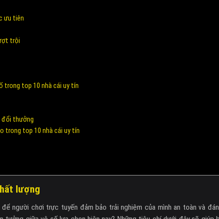
c ưu tiên
ượt trội
ố trong top 10 nhà cái uy tín
n
h đổi thưởng
 trong top 10 nhà cái uy tín
chất lượng
 để người chơi trực tuyến đảm bảo trải nghiệm của mình an toàn và đáng
 tưởng giữa vô số lựa chọn hiện nay? Những tiêu chí dưới đây sẽ giúp b