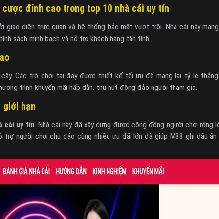
 cược đỉnh cao trong top 10 nhà cái uy tín
i giao diện trực quan và hệ thống bảo mật vượt trội. Nhà cái này man
hính sách minh bạch và hỗ trợ khách hàng tận tình.
cao
cậy. Các trò chơi tại đây được thiết kế tối ưu để mang lại tỷ lệ thắng
hương trình khuyến mãi hấp dẫn, thu hút đông đảo người tham gia.
 giới hạn
 cái uy tín
. Nhà cái này đã xây dựng được cộng đồng người chơi rộng l
ỗ trợ người chơi chu đáo cùng nhiều ưu đãi lớn đã giúp M88 ghi dấu ấ