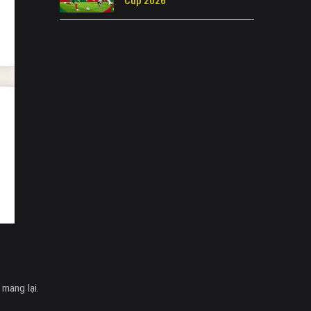
Cup 2026
 mang lại.