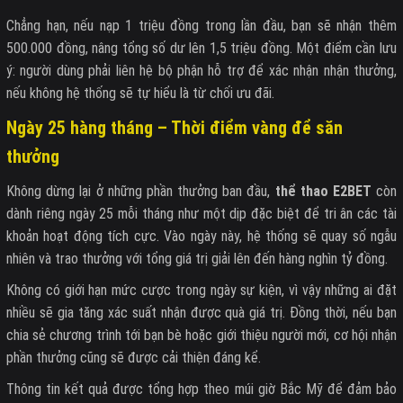
Chẳng hạn, nếu nạp 1 triệu đồng trong lần đầu, bạn sẽ nhận thêm
500.000 đồng, nâng tổng số dư lên 1,5 triệu đồng. Một điểm cần lưu
ý: người dùng phải liên hệ bộ phận hỗ trợ để xác nhận nhận thưởng,
nếu không hệ thống sẽ tự hiểu là từ chối ưu đãi.
Ngày 25 hàng tháng – Thời điểm vàng để săn
thưởng
Không dừng lại ở những phần thưởng ban đầu,
thể thao E2BET
còn
dành riêng ngày 25 mỗi tháng như một dịp đặc biệt để tri ân các tài
khoản hoạt động tích cực. Vào ngày này, hệ thống sẽ quay số ngẫu
nhiên và trao thưởng với tổng giá trị giải lên đến hàng nghìn tỷ đồng.
Không có giới hạn mức cược trong ngày sự kiện, vì vậy những ai đặt
nhiều sẽ gia tăng xác suất nhận được quà giá trị. Đồng thời, nếu bạn
chia sẻ chương trình tới bạn bè hoặc giới thiệu người mới, cơ hội nhận
phần thưởng cũng sẽ được cải thiện đáng kể.
Thông tin kết quả được tổng hợp theo múi giờ Bắc Mỹ để đảm bảo