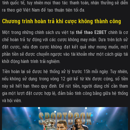
tính quốc tế, tuy nhiên mọi thao tác thanh toán, nhận thưởng sẽ diễn
ra theo giờ Việt Nam để tạo thuận tiện tối đa.
Chương trình hoàn trả khi cược không thành công
Một trong những chính sách ưu việt tại
thể thao E2BET
chính là cơ
chế hoàn trả tự động với các cược không may mắn. Dựa trên lịch sử
đặt cược, nếu đơn cược không đạt kết quả như mong muốn, một
phần tiền sẽ được chuyển ngược vào tài khoản như một cách giúp tái
khởi động hành trình trải nghiệm.
Tiền hoàn lại sẽ được hệ thống xử lý trước 15h mỗi ngày. Tuy nhiên,
nếu không sử dụng trong vòng 12 giờ kể từ khi được cộng, số tiền
này sẽ hết hạn theo quy định. Để rút tiền, người dùng chỉ cần tham
gia một lượt đặt cược hợp lệ, đảm bảo tính công bằng giữa hệ thống
và hội viên.