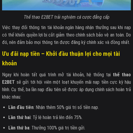
Thể thao E2BET trải nghiệm cá cược đẳng cấp
Việc thay đổi thông tin tài khoản ngân hàng nhận thưởng sau khi nạp
có thể khiến quyền lợi bị cắt giảm theo chính sách bảo vệ an toàn. Do
đó, nên đảm bảo mọi thông tin được đăng ký chính xác và đồng nhất.
Ưu đãi nạp tiền – Khởi đầu thuận lợi cho mọi tài
khoản
Ngay khi hoàn tất quá trình mở tài khoản, hệ thống tại
thể thao
E2BET
sẽ gửi tới hội viên một loạt khuyến mãi nạp tiền cực kỳ hậu
hĩnh. Cụ thể, ba lần nạp đầu tiên sẽ được áp dụng chính sách hoàn trả
khác nhau:
Lần đầu tiên
: Nhận thêm 50% giá trị số tiền nạp.
Lần thứ hai
: Tỷ lệ hoàn trả lên đến 75%.
Lần thứ ba
: Thưởng 100% giá trị tiền gửi.