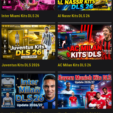
Inter Miami Kits DLS 26
Al Nassr Kits DLS 26
Juventus Kits DLS 2026
AC Milan Kits DLS 26