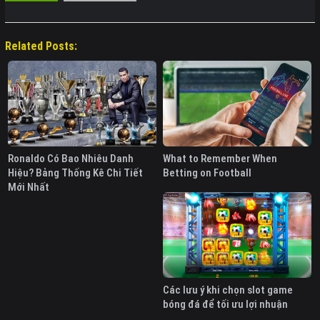
Related Posts:
Ronaldo Có Bao Nhiêu Danh
What to Remember When
Hiệu? Bảng Thống Kê Chi Tiết
Betting on Football
Mới Nhất
Các lưu ý khi chọn slot game
bóng đá để tối ưu lợi nhuận