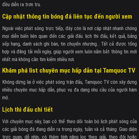
đều diễn ra trơn tru.
Cập nhật thông tin bóng đá liên tục đến người xem
Ngoài việc phát sóng trực tiếp, đây còn là nơi cập nhật nhanh chóng
mọi diễn biến liên quan đến các giải đấu: lịch thi đấu, kết quả, bảng
xếp hạng, danh sách ghi bàn, tin chuyển nhượng… Tất cả được tổng
hợp và đăng tải mỗi ngày, giúp người xem luôn nắm bắt thông tin mới
nhất mà không cần tìm kiếm nhiều nơi.
Khám phá list chuyên mục hấp dẫn tại Tamquoc TV
Không dừng lại ở việc phát sóng trận đấu, Tamquoc TV còn xây dựng
nhiều chuyên mục hấp dẫn, phục vụ đa dạng nhu cầu của người hâm
mộ.
Lịch thi đấu chi tiết
Với chuyên mục này, bạn có thể theo dõi toàn bộ lịch phát sóng của
các giải bóng đá đang diễn ra trong ngày, tuần và cả tháng. Giao diện
trực quan, dễ nhìn, có thêm tính năng lọc theo giải, theo đội hoặc