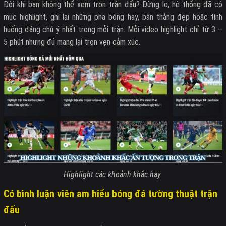
Đôi khi bạn không thể xem trọn trận đấu? Đừng lo, hệ thống đã có
mục highlight, ghi lại những pha bóng hay, bàn thắng đẹp hoặc tình
huống đáng chú ý nhất trong mỗi trận. Mỗi video highlight chỉ từ 3 –
5 phút nhưng đủ mang lại trọn vẹn cảm xúc.
Highlight các khoảnh khắc hay
Có bình luận viên am hiểu bóng đá tường thuật trận
đấu