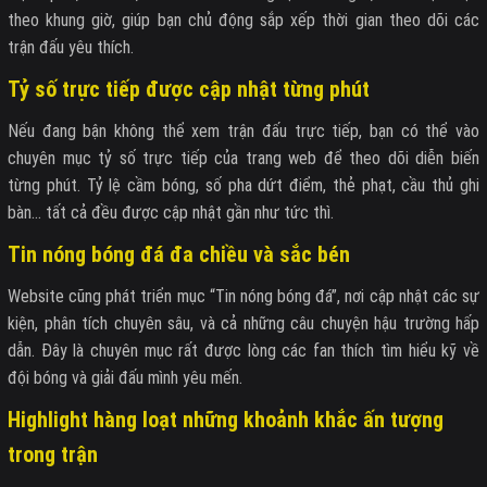
theo khung giờ, giúp bạn chủ động sắp xếp thời gian theo dõi các
trận đấu yêu thích.
Tỷ số trực tiếp được cập nhật từng phút
Nếu đang bận không thể xem trận đấu trực tiếp, bạn có thể vào
chuyên mục tỷ số trực tiếp của trang web để theo dõi diễn biến
từng phút. Tỷ lệ cầm bóng, số pha dứt điểm, thẻ phạt, cầu thủ ghi
bàn… tất cả đều được cập nhật gần như tức thì.
Tin nóng bóng đá đa chiều và sắc bén
Website cũng phát triển mục “Tin nóng bóng đá”, nơi cập nhật các sự
kiện, phân tích chuyên sâu, và cả những câu chuyện hậu trường hấp
dẫn. Đây là chuyên mục rất được lòng các fan thích tìm hiểu kỹ về
đội bóng và giải đấu mình yêu mến.
Highlight hàng loạt những khoảnh khắc ấn tượng
trong trận