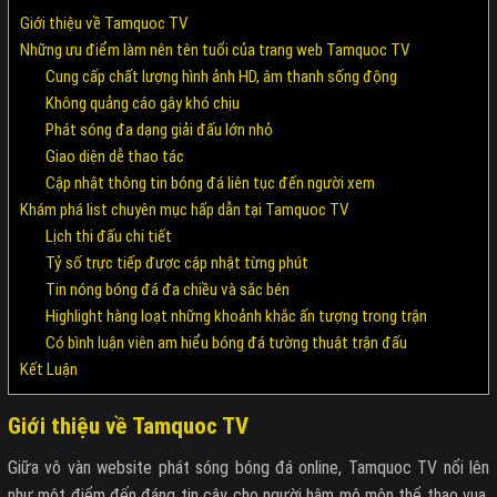
Giới thiệu về Tamquoc TV
Những ưu điểm làm nên tên tuổi của trang web Tamquoc TV
Cung cấp chất lượng hình ảnh HD, âm thanh sống động
Không quảng cáo gây khó chịu
Phát sóng đa dạng giải đấu lớn nhỏ
Giao diện dễ thao tác
Cập nhật thông tin bóng đá liên tục đến người xem
Khám phá list chuyên mục hấp dẫn tại Tamquoc TV
Lịch thi đấu chi tiết
Tỷ số trực tiếp được cập nhật từng phút
Tin nóng bóng đá đa chiều và sắc bén
Highlight hàng loạt những khoảnh khắc ấn tượng trong trận
Có bình luận viên am hiểu bóng đá tường thuật trận đấu
Kết Luận
Giới thiệu về Tamquoc TV
Giữa vô vàn website phát sóng bóng đá online, Tamquoc TV nổi lên
như một điểm đến đáng tin cậy cho người hâm mộ môn thể thao vua.