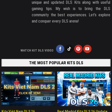
unique and updated DLS Kits along with useful
gaming tips. My wish is to bring the DLS
community the best experiences. Let's explore
and conquer every DLS arena!
WATCH KIT DLS VIDEO
THE MOST POPULAR KITS DLS
Kits Việt Nam DLS 26
Real Madrid Kits DLS 26 Update