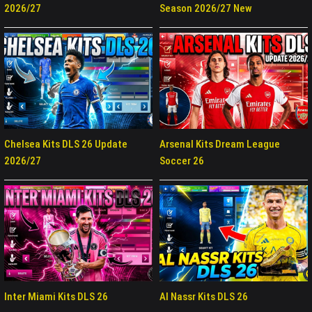
2026/27
Season 2026/27 New
Chelsea Kits DLS 26 Update
Arsenal Kits Dream League
2026/27
Soccer 26
Inter Miami Kits DLS 26
Al Nassr Kits DLS 26