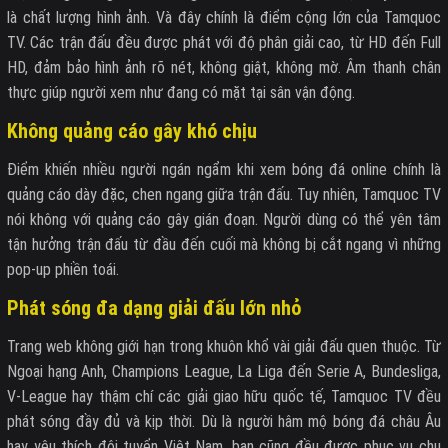
là chất lượng hình ảnh. Và đây chính là điểm cộng lớn của Tamquoc
TV. Các trận đấu đều được phát với độ phân giải cao, từ HD đến Full
HD, đảm bảo hình ảnh rõ nét, không giật, không mờ. Âm thanh chân
thực giúp người xem như đang có mặt tại sân vận động.
Không quảng cáo gây khó chịu
Điểm khiến nhiều người ngán ngẩm khi xem bóng đá online chính là
quảng cáo dày đặc, chen ngang giữa trận đấu. Tuy nhiên, Tamquoc TV
nói không với quảng cáo gây gián đoạn. Người dùng có thể yên tâm
tận hưởng trận đấu từ đầu đến cuối mà không bị cắt ngang vì những
pop-up phiền toái.
Phát sóng đa dạng giải đấu lớn nhỏ
Trang web không giới hạn trong khuôn khổ vài giải đấu quen thuộc. Từ
Ngoại hạng Anh, Champions League, La Liga đến Serie A, Bundesliga,
V-League hay thậm chí các giải giao hữu quốc tế, Tamquoc TV đều
phát sóng đầy đủ và kịp thời. Dù là người hâm mộ bóng đá châu Âu
hay yêu thích đội tuyển Việt Nam, bạn cũng đều được phục vụ chu