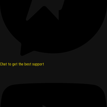
Chat to get the best support