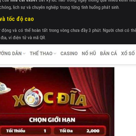
 chóng, lịch sự và chuyên nghiệp trong từng tình huống phát sinh.
 và tốc độ cao
ự động và có thể hoàn tất trong vòng chưa đầy 3 phút. Người chơi có th
ịa, ví điện tử và mã QR.