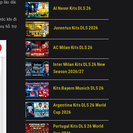
 lâu dài.
Al Nassr Kits DLS 26
ớc khi đi
vụ hỗ trợ
Juventus Kits DLS 2026
AC Milan Kits DLS 26
Inter Milan Kits DLS 26 New
Season 2026/27
Kits Bayern Munich DLS 26
Argentina Kits DLS 26 World
Cup 2026
Portugal Kits DLS 26 World