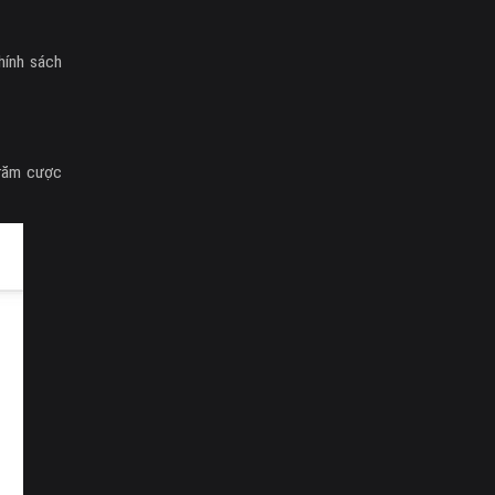
hính sách
trăm cược