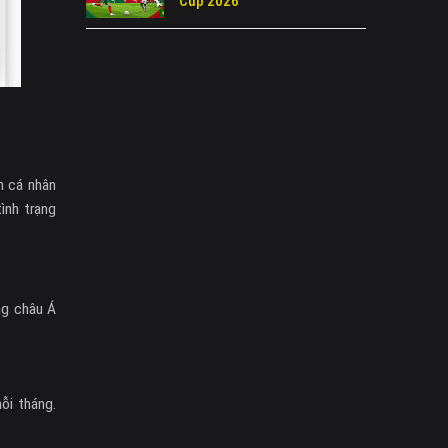
Cup 2026
n cá nhân
ình trạng
ng châu Á
ỗi tháng.