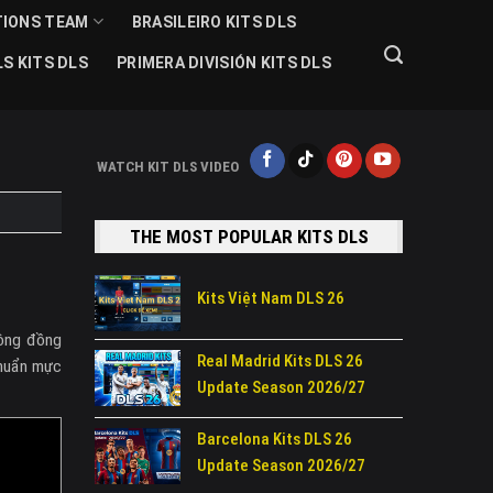
TIONS TEAM
BRASILEIRO KITS DLS
S KITS DLS
PRIMERA DIVISIÓN KITS DLS
WATCH KIT DLS VIDEO
THE MOST POPULAR KITS DLS
Kits Việt Nam DLS 26
cộng đồng
Real Madrid Kits DLS 26
chuẩn mực
Update Season 2026/27
Barcelona Kits DLS 26
Update Season 2026/27