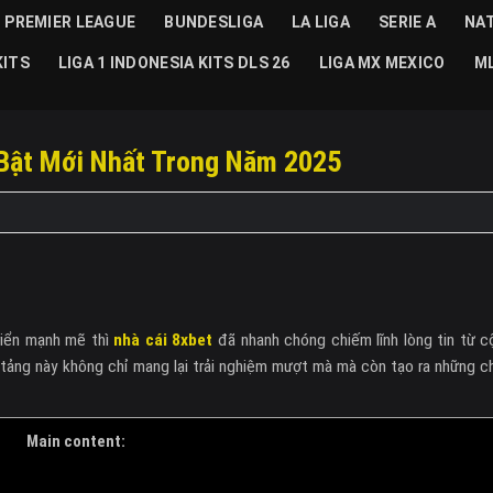
PREMIER LEAGUE
BUNDESLIGA
LA LIGA
SERIE A
NA
KITS
LIGA 1 INDONESIA KITS DLS 26
LIGA MX MEXICO
ML
 Bật Mới Nhất Trong Năm 2025
riển mạnh mẽ thì
nhà cái 8xbet
đã nhanh chóng chiếm lĩnh lòng tin từ 
ền tảng này không chỉ mang lại trải nghiệm mượt mà mà còn tạo ra những 
Main content: