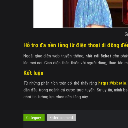
G
Hỗ trợ đa nền tảng từ điện thoại di động đế
Ngoài giao diện web truyền thống,
nhà cái 8xbet
còn phát 
lúc mọi nơi. Giao diện thân thiện với người dùng, thao tác
Kết luận
Từ những phân tích trên có thể thấy rằng
https://8xbetio
dẫn đầu trong ngành cá cược trực tuyến. Sự uy tín, minh bạ
chơi tin tưởng lựa chọn nền tảng này.
Category:
Entertainment