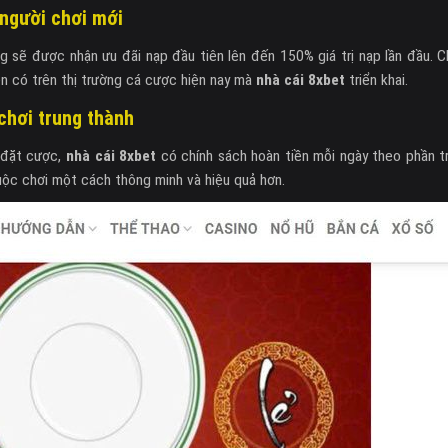
 người chơi mới
g sẽ được nhận ưu đãi nạp đầu tiên lên đến 150% giá trị nạp lần đầu. C
n có trên thị trường cá cược hiện nay mà
nhà cái 8xbet
triển khai.
chơi trung thành
 đặt cược,
nhà cái 8xbet
có chính sách hoàn tiền mỗi ngày theo phần 
cuộc chơi một cách thông minh và hiệu quả hơn.