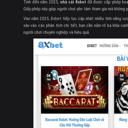
Tính đến năm 2025,
nhà cái 8xbet
đã được cấp phép hoạt 
Giấy phép này giúp người chơi yên tâm tham gia mà không ph
Vào năm 2025, 8xbet tiếp tục cập nhật nhiều tính năng vượt
sâu vào các phân tích chi tiết, bạn cần nắm rõ ba khía cạ
người chơi chuyên nghiệp và hiệu quả.