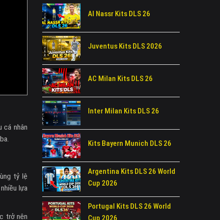
Al Nassr Kits DLS 26
Juventus Kits DLS 2026
AC Milan Kits DLS 26
Inter Milan Kits DLS 26
u cá nhân
ba.
Kits Bayern Munich DLS 26
Argentina Kits DLS 26 World
ùng tỷ lệ
Cup 2026
nhiều lựa
Portugal Kits DLS 26 World
c trở nên
Cup 2026