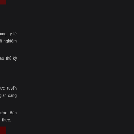
ùng tỷ lệ
ải nghiệm
ao thủ kỳ
rực tuyến
gian sang
cược. Bên
 thực.