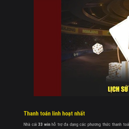
Thanh toán linh hoạt nhất
Nhà cái
33 win
hỗ trợ đa dạng các phương thức thanh toán 