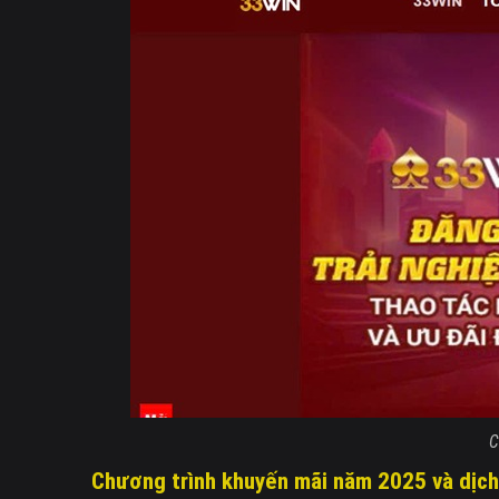
C
Chương trình khuyến mãi năm 2025 và dịch 