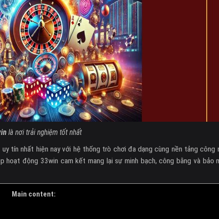
win
là nơi trải nghiệm tốt nhất
uy tín nhất hiện nay với hệ thống trò chơi đa dạng cùng nền tảng công 
hép hoạt động 33win cam kết mang lại sự minh bạch, công bằng và bảo 
Main content: