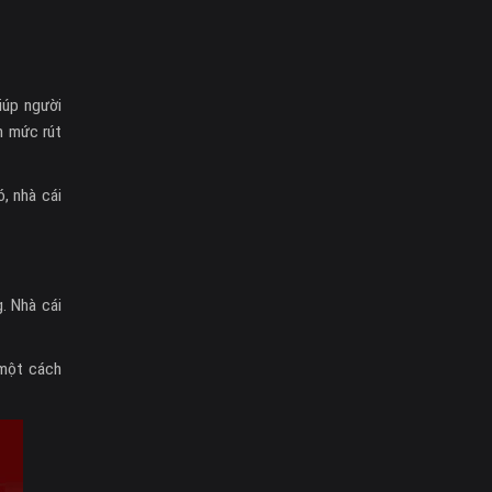
iúp người
n mức rút
, nhà cái
. Nhà cái
 một cách