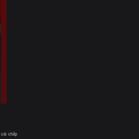
 cái chấp