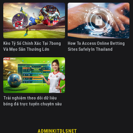
Kèo Tỷ Số Chính Xác Tại 7bong
How To Access Online Betting
Và Mẹo Săn Thưởng Lớn
Sites Safely In Thailand
Trải nghiệm theo dõi dữ liệu
bóng đá trực tuyến chuyên sâu
ADMINKITDLSNET