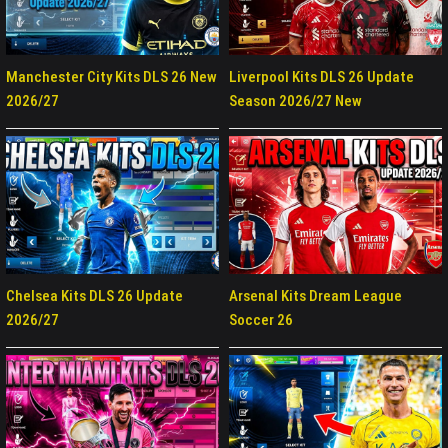
Manchester City Kits DLS 26 New
Liverpool Kits DLS 26 Update
2026/27
Season 2026/27 New
Chelsea Kits DLS 26 Update
Arsenal Kits Dream League
2026/27
Soccer 26