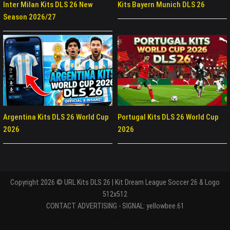
Inter Milan Kits DLS 26 New
Kits Bayern Munich DLS 26
Season 2026/27
Argentina Kits DLS 26 World Cup
Portugal Kits DLS 26 World Cup
2026
2026
Copyright 2026 © URL Kits DLS 26 | Kit Dream League Soccer 26 & Logo
512x512
CONTACT ADVERTISING - SIGNAL: yellowbee.61
Entertaiment