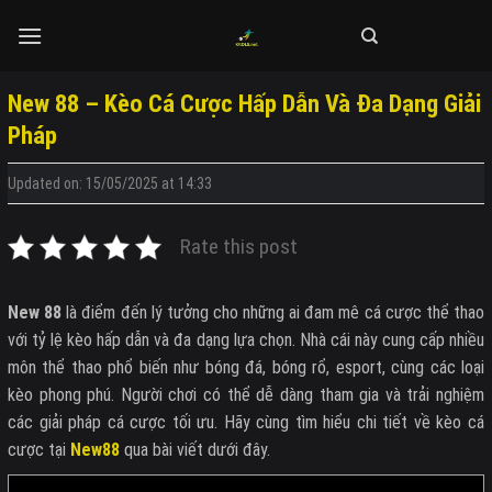
Skip
to
content
New 88 – Kèo Cá Cược Hấp Dẫn Và Đa Dạng Giải
Pháp
Updated on: 15/05/2025 at 14:33
Rate this post
New 88
là điểm đến lý tưởng cho những ai đam mê cá cược thể thao
với tỷ lệ kèo hấp dẫn và đa dạng lựa chọn. Nhà cái này cung cấp nhiều
môn thể thao phổ biến như bóng đá, bóng rổ, esport, cùng các loại
kèo phong phú. Người chơi có thể dễ dàng tham gia và trải nghiệm
các giải pháp cá cược tối ưu. Hãy cùng tìm hiểu chi tiết về kèo cá
cược tại
New88
qua bài viết dưới đây.