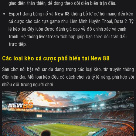
giao diện thân thiện, dễ dàng theo dõi diễn biến trận đấu.
Esport đang bùng nổ và
New 88
không bỏ lỡ cơ hội mang đến kèo
cá cược cho các tựa game như Liên Minh Huyền Thoại, Dota 2. Tỷ
lệ kèo tại đây luôn được đánh giá cao về độ chính xác và cạnh
tranh. Hệ thống livestream tích hợp giúp bạn theo dõi trận đấu
trực tiếp.
Các loại kèo cá cược phổ biến tại New 88
Sân chơi nổi bật với sự đa dạng trong các loại kèo, từ truyền thống
đến hiện đại. Mỗi loại kèo đều có cách chơi và tỷ lệ riêng, phù hợp với
nhiều đối tượng người chơi.