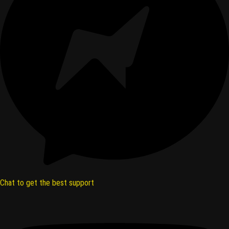
Chat to get the best support