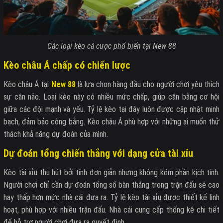
Các loại kèo cá cược phổ biến tại New 88
Kèo châu Á chấp có chiến lược
Kèo châu Á tại
New 88
là lựa chọn hàng đầu cho người chơi yêu thích
sự cân não. Loại kèo này có nhiều mức chấp, giúp cân bằng cơ hội
giữa các đội mạnh và yếu. Tỷ lệ kèo tại đây luôn được cập nhật minh
bạch, đảm bảo công bằng. Kèo châu Á phù hợp với những ai muốn thử
thách khả năng dự đoán của mình.
Dự đoán tổng chiến thắng với dạng cửa tài xỉu
Kèo tài xỉu thu hút bởi tính đơn giản nhưng không kém phần kịch tính.
Người chơi chỉ cần dự đoán tổng số bàn thắng trong trận đấu sẽ cao
hay thấp hơn mức nhà cái đưa ra. Tỷ lệ kèo tài xỉu được thiết kế linh
hoạt, phù hợp với nhiều trận đấu. Nhà cái cung cấp thống kê chi tiết
để hỗ trợ người chơi đưa ra quyết định.