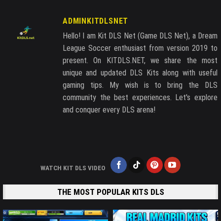
ADMINKITDLSNET
Hello! I am Kit DLS Net (Game DLS Net), a Dream
League Soccer enthusiast from version 2019 to
present. On KITDLS.NET, we share the most
unique and updated DLS Kits along with useful
gaming tips. My wish is to bring the DLS
community the best experiences. Let's explore
and conquer every DLS arena!
WATCH KIT DLS VIDEO
THE MOST POPULAR KITS DLS