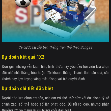
Cá cược tài xỉu bàn thắng trên thể thao Bong88
Dự đoán kết quả 1X2
Đơn giản nhưng vẫn kịch tính, hình thức này yêu cầu hội viên lựa chọn
đội chủ nhà thắng, hòa hoặc đội khách thắng. Thành tích sân nhà, sân
khách hay lực lượng vắng mặt đóng vai trò quyết định.
Dự đoán chi tiết đặc biệt
Ngoài các lựa chọn cơ bản, anh em có thể thử sức với dự đoán tỷ số
chính xác, số thẻ hoặc số lần phạt góc. Dù rủi ro cao, nhưng phần
thưởng lớn và mang lại sự hứng khởi đặc biệt.