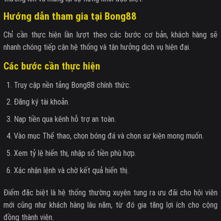
Hướng dẫn tham gia tại Bong88
Chỉ cần thực hiện lần lượt theo các bước cơ bản, khách hàng sẽ
nhanh chóng tiếp cận hệ thống và tận hưởng dịch vụ hiện đại.
Các bước cần thực hiện
Truy cập nền tảng Bong88 chính thức.
Đăng ký tài khoản.
Nạp tiền qua kênh hỗ trợ an toàn.
Vào mục Thể thao, chọn bóng đá và chọn sự kiện mong muốn.
Xem tỷ lệ hiển thị, nhập số tiền phù hợp.
Xác nhận lệnh và chờ kết quả hiển thị.
Điểm đặc biệt là hệ thống thường xuyên tung ra ưu đãi cho hội viên
mới cũng như khách hàng lâu năm, từ đó gia tăng lợi ích cho cộng
đồng thành viên.