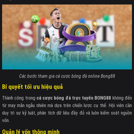
Các bước tham gia cá cược bóng đá online Bong88
Bí quyết tối ưu hiệu quả
Thành công trong
cá cược bóng đá trực tuyến BONG88
không đến
từ may mắn ngẫu nhiên mà dựa trên chiến lược cụ thể. Hội viên cần
duy trì sự kỷ luật, phân tích dữ liệu đầy đủ và luôn kiểm soát nguồn
vốn.
Quản lý vốn thông minh