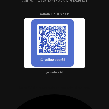
CONTACT ADVERTISING - SIGNAL: yellowbee.61
Entertaiment
Admin Kit DLS Net:
yellowbee.61
https://kitdls.net/ronaldo-co-bao-nhieu-danh-hieu/