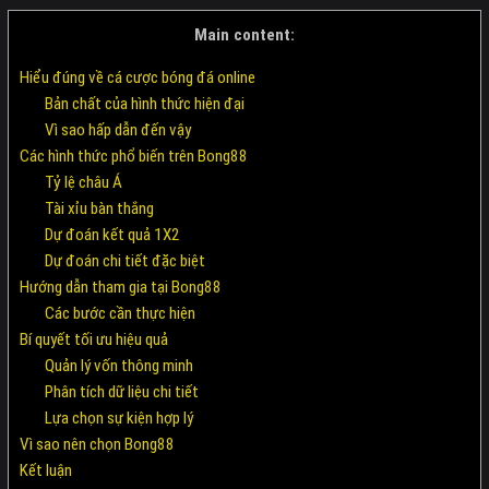
Main content:
Hiểu đúng về cá cược bóng đá online
Bản chất của hình thức hiện đại
Vì sao hấp dẫn đến vậy
Các hình thức phổ biến trên Bong88
Tỷ lệ châu Á
Tài xỉu bàn thắng
Dự đoán kết quả 1X2
Dự đoán chi tiết đặc biệt
Hướng dẫn tham gia tại Bong88
Các bước cần thực hiện
Bí quyết tối ưu hiệu quả
Quản lý vốn thông minh
Phân tích dữ liệu chi tiết
Lựa chọn sự kiện hợp lý
Vì sao nên chọn Bong88
Kết luận