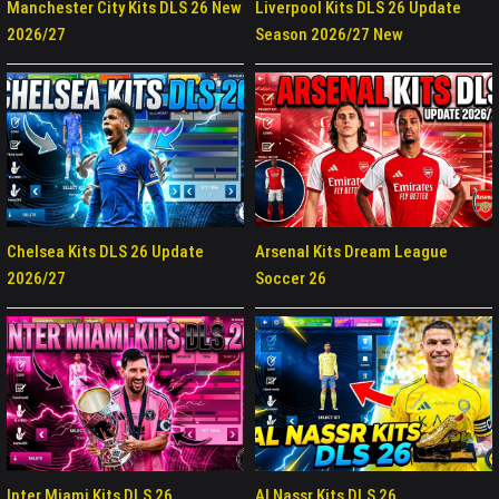
Manchester City Kits DLS 26 New
Liverpool Kits DLS 26 Update
2026/27
Season 2026/27 New
Chelsea Kits DLS 26 Update
Arsenal Kits Dream League
2026/27
Soccer 26
Inter Miami Kits DLS 26
Al Nassr Kits DLS 26